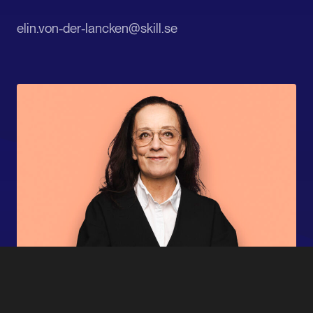
elin.von-der-lancken@skill.se
Annika Elfvingsson
Vice VD och Affärsområdeschef